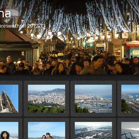
na
hreswechsel 2012-13
Start